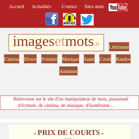
Accueil
Actualités
Contact
Sites amis
images
et
mots
.
fr
Littérature
Cinéma
Divers
Peinture
Musique
Santé
Covid
Randos
Animaux
Bienvenue sur le site d'un manipulateur de mots, passionné
d'écriture, de cinéma, de musique, d'ésotérisme...
PRIX DE COURTS
«
»