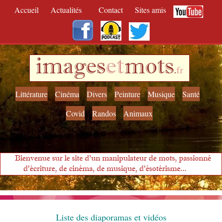
Accueil
Actualités
Contact
Sites amis
images
et
mots
.
fr
Littérature
Cinéma
Divers
Peinture
Musique
Santé
Covid
Randos
Animaux
Bienvenue sur le site d'un manipulateur de mots, passionné
d'écriture, de cinéma, de musique, d'ésotérisme...
Liste des diaporamas et vidéos