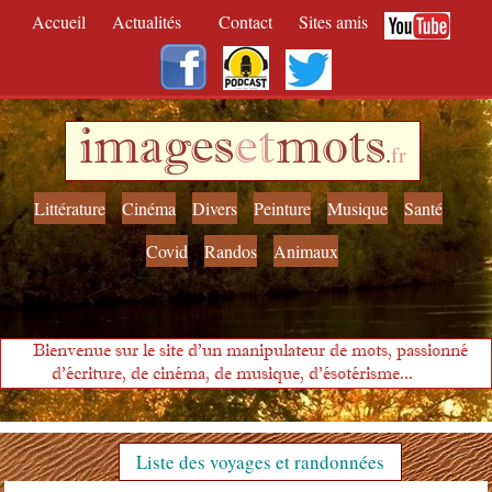
Accueil
Actualités
Contact
Sites amis
images
et
mots
.
fr
Littérature
Cinéma
Divers
Peinture
Musique
Santé
Covid
Randos
Animaux
Bienvenue sur le site d'un manipulateur de mots, passionné
d'écriture, de cinéma, de musique, d'ésotérisme...
Liste des voyages et randonnées