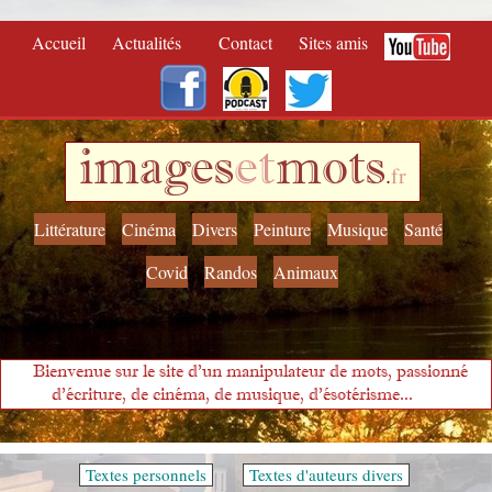
Accueil
Actualités
Contact
Sites amis
images
et
mots
.
fr
Littérature
Cinéma
Divers
Peinture
Musique
Santé
Covid
Randos
Animaux
Bienvenue sur le site d'un manipulateur de mots, passionné
d'écriture, de cinéma, de musique, d'ésotérisme...
Textes personnels
Textes d'auteurs divers