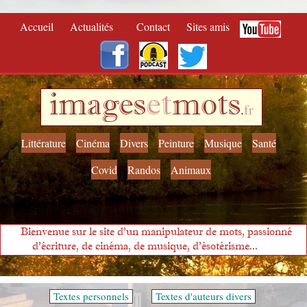
Accueil
Actualités
Contact
Sites amis
images
et
mots
.
fr
Littérature
Cinéma
Divers
Peinture
Musique
Santé
Covid
Randos
Animaux
Bienvenue sur le site d'un manipulateur de mots, passionné
d'écriture, de cinéma, de musique, d'ésotérisme...
Textes personnels
Textes d'auteurs divers