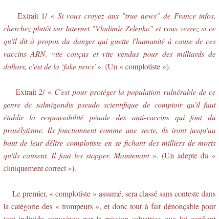
Extrait 1/ «
Si vous croyez aux "true news" de France infos,
cherchez plutôt sur Internet "Vladimir Zelenko" et vous verrez si ce
qu'il dit à propos du danger qui guette l'humanité à cause de ces
vaccins ARN, vite conçus et vite vendus pour des milliards de
dollars, c'est de la ‘fake news'
». (Un « complotiste »).
Extrait 2/ «
C'est pour protéger la population vulnérable de ce
genre de salmigondis pseudo scientifique de comptoir qu'il faut
établir la responsabilité pénale des anti-vaccins qui font du
prosélytisme. Ils fonctionnent comme une secte, ils iront jusqu'au
bout de leur délire complotiste en se fichant des milliers de morts
qu'ils causent. Il faut les stopper. Maintenant
». (Un adepte du «
cliniquement correct »).
Le premier, « complotiste » assumé, sera classé sans conteste dans
la catégorie des « trompeurs », et donc tout à fait dénonçable pour
tout individu convaincu par la mission salvatrice que lui confient