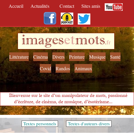
Accueil
Actualités
Contact
Sites amis
images
et
mots
.
fr
Littérature
Cinéma
Divers
Peinture
Musique
Santé
Covid
Randos
Animaux
Bienvenue sur le site d'un manipulateur de mots, passionné
d'écriture, de cinéma, de musique, d'ésotérisme...
Textes personnels
Textes d'auteurs divers