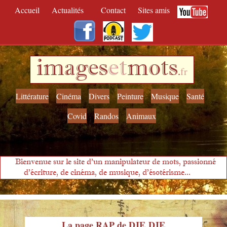
Accueil
Actualités
Contact
Sites amis
images
et
mots
.
fr
Littérature
Cinéma
Divers
Peinture
Musique
Santé
Covid
Randos
Animaux
Bienvenue sur le site d'un manipulateur de mots, passionné
d'écriture, de cinéma, de musique, d'ésotérisme...
La page RAP de DJE DJE