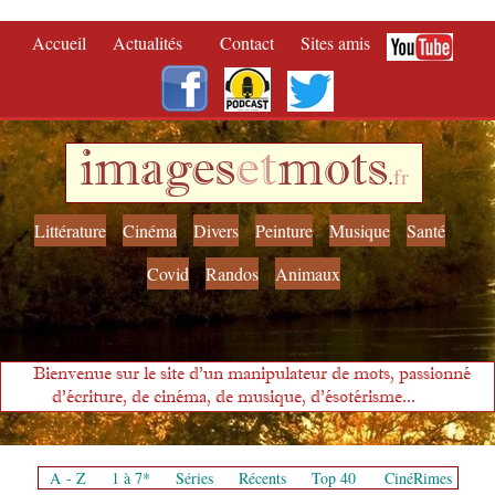
Accueil
Actualités
Contact
Sites amis
images
et
mots
.
fr
Littérature
Cinéma
Divers
Peinture
Musique
Santé
Covid
Randos
Animaux
Bienvenue sur le site d'un manipulateur de mots, passionné
d'écriture, de cinéma, de musique, d'ésotérisme...
A - Z
1 à 7*
Séries
Récents
Top 40
CinéRimes