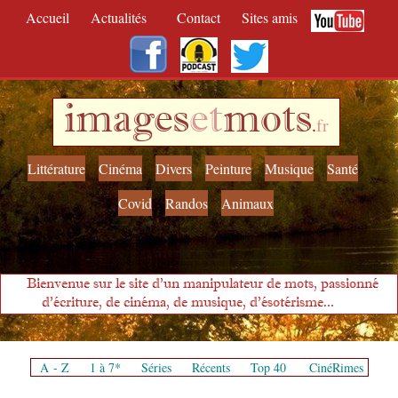
Accueil
Actualités
Contact
Sites amis
images
et
mots
.
fr
Littérature
Cinéma
Divers
Peinture
Musique
Santé
Covid
Randos
Animaux
Bienvenue sur le site d'un manipulateur de mots, passionné
d'écriture, de cinéma, de musique, d'ésotérisme...
A - Z
1 à 7*
Séries
Récents
Top 40
CinéRimes