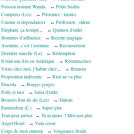
Poisson nommé Wanda
↔
Petits Sushis
Compères (Les)
↔
Présentez : larmes
Cuisine et dépendances
↔
Profession : râleur
Éléphant, ça trompe.
↔
Quatuor d'enfer
..
Hommes d’influence
↔
Recette magique
Aventure, c’est l’aventure
↔
Reconversion
Dernière marche (La)
↔
Rédemption
Il était une fois en Amérique
↔
Réminiscence
Viens chez moi, j’habite chez.
↔
Rémora
..
Proposition indécente
↔
Rien ne va plus
Dracula
↔
Rouges gorges
Polly et moi
↔
Salsa d'enfer
Bronzés font du ski (Les)
↔
Slalom
Emmerdeur (L’)
↔
Super glue
Tout peut arriver
↔
Tu m'aimes ? Moi non plus
Angel Heart
↔
Vain coeur
Corps de mon ennemi
↔
Vengeance froide