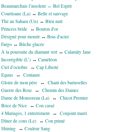
Beaumarchais l’insolent
↔
Bel Esprit
Courtisane (La)
↔
Belle et sauvage
Thé au Sahara (Un)
↔
Bleu nuit
Princess bride
↔
Bouton d'or
Désigné pour mourir
↔
Bras d'acier
Fargo
↔
Bûche glacée
À la poursuite du diamant vert
↔
Calamity Jane
Incorrigible (L’)
↔
Caméléon
Ciel d’octobre
↔
Cap Liberté
Equus
↔
Centaure
Gloire de mon père
↔
Chant des bartavelles
Guerre des Rose
↔
Chemin des Dames
Dame de Monsoreau (La)
↔
Chicot Premier
Brice de Nice
↔
Con cassé
4 Mariages, 1 enterrement
↔
Conjoint marri
Dîner de cons (Le)
↔
Con primé
Shining
↔
Couleur Sang