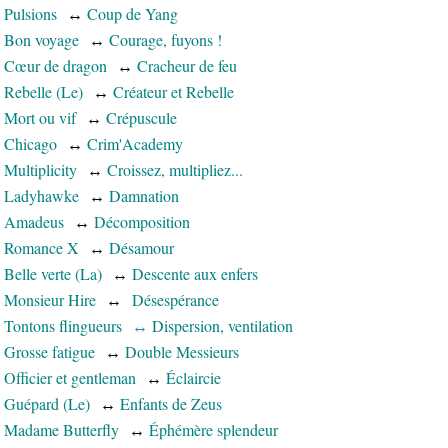
Pulsions
↔
Coup de Yang
Bon voyage
↔
Courage, fuyons !
Cœur de dragon
↔
Cracheur de feu
Rebelle (Le)
↔
Créateur et Rebelle
Mort ou vif
↔
Crépuscule
Chicago
↔
Crim'Academy
Multiplicity
↔
Croissez, multipliez...
Ladyhawke
↔
Damnation
Amadeus
↔
Décomposition
Romance X
↔
Désamour
Belle verte (La)
↔
Descente aux enfers
Monsieur Hire
↔
Désespérance
Tontons flingueurs
↔
Dispersion, ventilation
Grosse fatigue
↔
Double Messieurs
Officier et gentleman
↔
Éclaircie
Guépard (Le)
↔
Enfants de Zeus
Madame Butterfly
↔
Éphémère splendeur