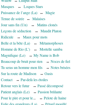
Willow
↔
Lilliput Man
Masques
↔
Loques Stars
Puissance de l’ange (La)
↔
Magie
Tenue de soirée
↔
Malaises
Jour sans fin (Un)
↔
Matins clonés
Leçons de séduction
↔
Maudit Platon
Ridicule
↔
Maux pour mots
Belle et la bête (La)
↔
Métamorphoses
Homme de Rio (L’)
↔
Mortelle samba
Magnifique (Le)
↔
My Name is Bob
Beaucoup de bruit pour rien
↔
Noces de fiel
Tu seras un homme mon fils
↔
Notes brisées
Sur la route de Madison
↔
Oasis
Contact
↔
Par-delà les étoiles
Retour vers le futur
↔
Passé décomposé
Patient anglais (Le)
↔
Passion brûlante
Pour le pire et pour le.
↔
Pelote de haine
..
Folie des grandeurs (La)
↔
Pétard mouillé