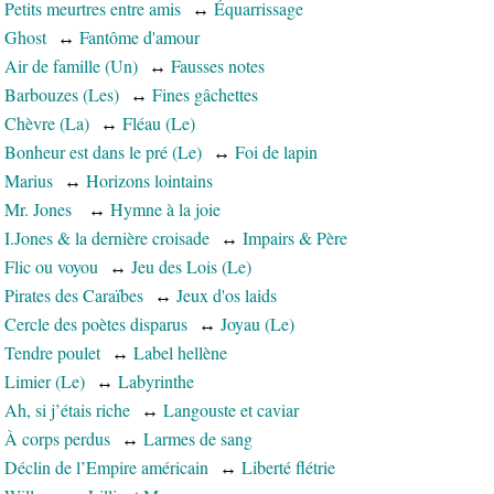
Petits meurtres entre amis
↔
Équarrissage
Ghost
↔
Fantôme d'amour
Air de famille (Un)
↔
Fausses notes
Barbouzes (Les)
↔
Fines gâchettes
Chèvre (La)
↔
Fléau (Le)
Bonheur est dans le pré (Le)
↔
Foi de lapin
Marius
↔
Horizons lointains
Mr. Jones
↔
Hymne à la joie
I.Jones & la dernière croisade
↔
Impairs & Père
Flic ou voyou
↔
Jeu des Lois (Le)
Pirates des Caraïbes
↔
Jeux d'os laids
Cercle des poètes disparus
↔
Joyau (Le)
Tendre poulet
↔
Label hellène
Limier (Le)
↔
Labyrinthe
Ah, si j’étais riche
↔
Langouste et caviar
À corps perdus
↔
Larmes de sang
Déclin de l’Empire américain
↔
Liberté flétrie