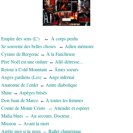
Empire des sens (L’)
↔
À corps perdu
Se souvenir des belles choses
↔
Adieu mémoire
Cyrano de Bergerac
↔
À la Faucheuse
Père Noël est une ordure
↔
Allô détresse...
Retour à Cold Mountain
↔
Âmes soeurs
Anges gardiens (Les)
↔
Ange infernal
Anatomie de l’enfer
↔
Antre diabolique
Shine
↔
Arpèges brisés
Don Juan de Marco
↔
À toutes les femmes
Comte de Monte Cristo
↔
Attendre et espérer
Mafia blues
↔
Au secours, Docteur...
Mission
↔
Avant la mort
Arrête-moi si tu peux
↔
Ballet chimérique