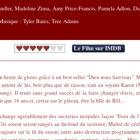
dler, Madeline Zima, Amy Price-Francis, Pamela Adlon, Da
Musique : Tyler Bates, Tree Adams
Le Film sur IMDB
ure de gloire grâce à un best seller "Dieu nous hait tous". Mai
ent autour de lui, boit plus que de raison, tout en voyant Kare
g). Il tente sans grand succès de la faire changer d'avis, et,
que 16 ans et, cerise sur le gâteau, être la fille de Bill...
i change agréablement des sucreries insipides façon "Feux de 
'ils soient seront rangés au fin fond du vestiaire. Maître de c
oujours sur le fil du rasoir, entre auto-destruction programmé
 ne sont pas novateurs : coucheries, ruptures, jalousies... Mais 