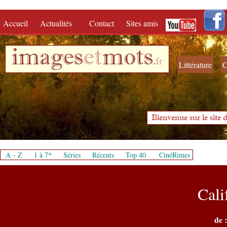
Accueil
Actualités
Contact
Sites amis
images
et
mots
.
fr
Littérature
C
Bienvenue sur le site d
A - Z
1 à 7*
Séries
Récents
Top 40
CinéRimes
Cali
de :