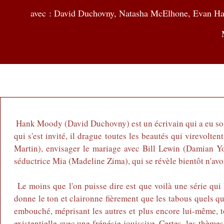
avec :
David Duchovny, Natasha McElhone, Evan Han
Hank Moody (David Duchovny) est un écrivain qui a eu son he
qui s'est invité, il drague toutes les beautés qui virevolt
Martin), envisager le mariage avec Bill Lewin (Damian Youn
séductrice Mia (Madeline Zima), qui se révèle bientôt n'avoir 
Le moins que l'on puisse dire est que voilà une série qu
donne le ton et claironne fièrement que les tabous quels qu
embouché, méprisant les autres et plus encore lui-même, t
existentielle avec une frénésie jouissive. Certes, les thèmes