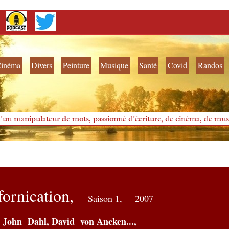
inéma
Divers
Peinture
Musique
Santé
Covid
Randos
'un manipulateur de mots, passionné d'écriture, de cinéma, de musi
fornication,
Saison 1,
2007
John Dahl, David von Ancken...,