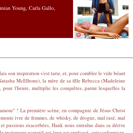
mian Young, Carla Gallo,
s son inspiration s'est tarie, et, pour combler le vide béant
n (Natasha McElhone), la mère de sa fille Rebecca (Madeleine
 pour l'heure, multiplie les conquêtes, parmi lesquelles la
l'amour" ! La première scène, en compagnie de Jésus Christ
érémonie ivre de femmes, de whisky, de drogue, mal rasé, mal
e et passions exacerbées, Hank nous entraîne dans sa dérive
le traitement narratif qui leur est appliqué, anticonformiste,