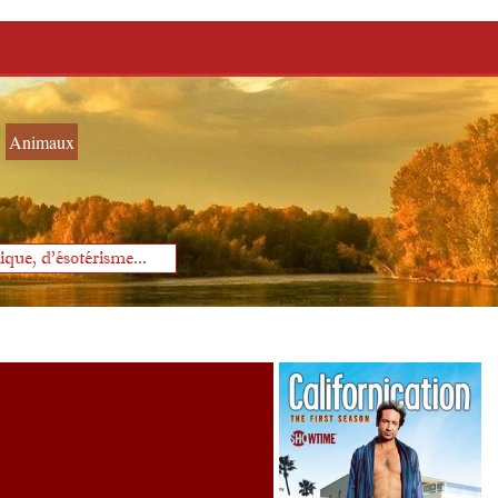
Animaux
que, d'ésotérisme...