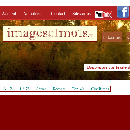
Accueil
Actualités
Contact
Sites amis
images
et
mots
.
fr
Littérature
C
Bienvenue sur le site d
A - Z
1 à 7*
Séries
Récents
Top 40
CinéRimes