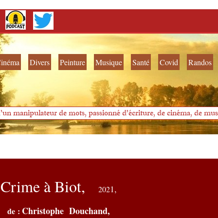
inéma
Divers
Peinture
Musique
Santé
Covid
Randos
'un manipulateur de mots, passionné d'écriture, de cinéma, de musi
Crime à Biot,
1,
202
Christophe Douchand,
de :