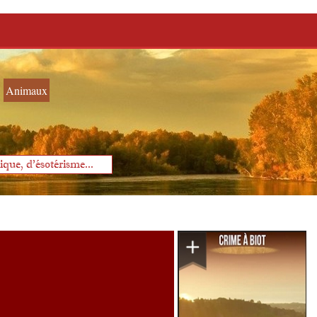
Animaux
que, d'ésotérisme...