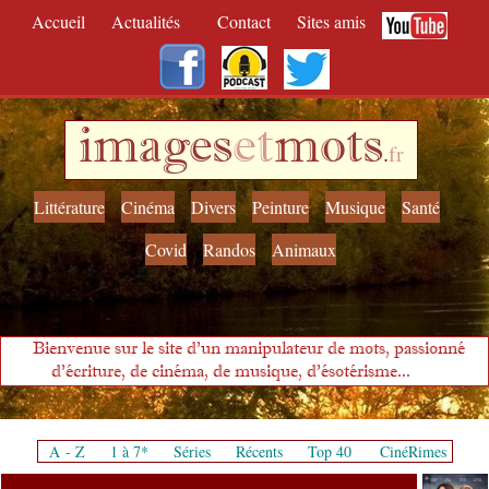
Accueil
Actualités
Contact
Sites amis
images
et
mots
.
fr
Littérature
Cinéma
Divers
Peinture
Musique
Santé
Covid
Randos
Animaux
Bienvenue sur le site d'un manipulateur de mots, passionné
d'écriture, de cinéma, de musique, d'ésotérisme...
A - Z
1 à 7*
Séries
Récents
Top 40
CinéRimes