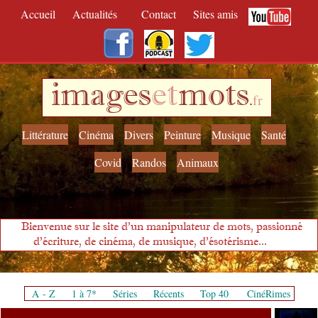
Accueil
Actualités
Contact
Sites amis
images
et
mots
.
fr
Littérature
Cinéma
Divers
Peinture
Musique
Santé
Covid
Randos
Animaux
Bienvenue sur le site d'un manipulateur de mots, passionné
d'écriture, de cinéma, de musique, d'ésotérisme...
A - Z
1 à 7*
Séries
Récents
Top 40
CinéRimes