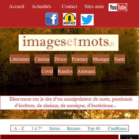
Accueil
Actualités
Contact
Sites amis
images
et
mots
.
fr
Littérature
Cinéma
Divers
Peinture
Musique
Santé
Covid
Randos
Animaux
Bienvenue sur le site d'un manipulateur de mots, passionné
d'écriture, de cinéma, de musique, d'ésotérisme...
A - Z
1 à 7*
Séries
Récents
Top 40
CinéRimes