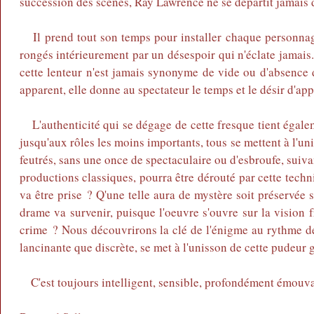
succession des scènes, Ray Lawrence ne se départit jamais 
Il prend tout son temps pour installer chaque personnage, 
rongés intérieurement par un désespoir qui n'éclate jamais
cette lenteur n'est jamais synonyme de vide ou d'absence 
apparent, elle donne au spectateur le temps et le désir d'ap
L'authenticité qui se dégage de cette fresque tient égalem
jusqu'aux rôles les moins importants, tous se mettent à l'uni
feutrés, sans une once de spectaculaire ou d'esbroufe, suiva
productions classiques, pourra être dérouté par cette techni
va être prise ? Q'une telle aura de mystère soit préservée
drame va survenir, puisque l'oeuvre s'ouvre sur la vision
crime ? Nous découvrirons la clé de l'énigme au rythme de
lancinante que discrète, se met à l'unisson de cette pudeur
C'est toujours intelligent, sensible, profondément émouvant