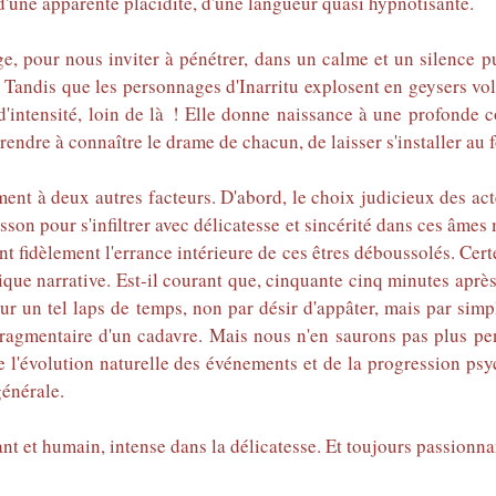
d'une apparente placidité, d'une langueur quasi hypnotisante.
pour nous inviter à pénétrer, dans un calme et un silence pudi
. Tandis que les personnages d'Inarritu explosent en geysers vo
d'intensité, loin de là ! Elle donne naissance à une profonde 
prendre à connaître le drame de chacun, de laisser s'installer a
ent à deux autres facteurs. D'abord, le choix judicieux des ac
sson pour s'infiltrer avec délicatesse et sincérité dans ces âmes
nt fidèlement l'errance intérieure de ces êtres déboussolés. Cer
que narrative. Est-il courant que, cinquante cinq minutes après 
 sur un tel laps de temps, non par désir d'appâter, mais par si
 fragmentaire d'un cadavre. Mais nous n'en saurons pas plus pe
 l'évolution naturelle des événements et de la progression ps
 générale.
 et humain, intense dans la délicatesse. Et toujours passionnan