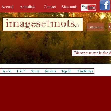
Accueil
Actualités
Contact
Sites amis
images
et
mots
.
fr
Littérature
C
Bienvenue sur le site d
A - Z
1 à 7*
Séries
Récents
Top 40
CinéRimes