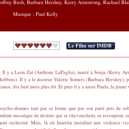
offrey Rush, Barbara Hershey, Kerry Armstrong, Rachael Bla
Musique : Paul Kelly
Le Film sur IMDB
e. Il y a Leon Zat (Anthony LaPaglia), marié à Sonja (Kerry Arm
obbins). Il y a le docteur Valerie Somers (Barbara Hershey), 
 Eleanor, dix huit mois plus tôt. Et puis il y a aussi Paula, la je
cho-drames tant par sa forme que par son parti pris de sobr
e même mosaïque de destins qui se chevauchent, se recoupent, se
nt orchestré. Mais, là où Inarritu installait une violence vi