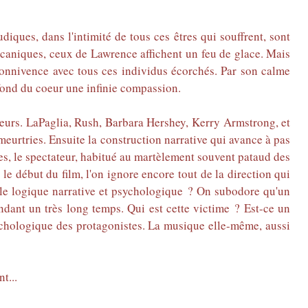
ques, dans l'intimité de tous ces êtres qui souffrent, sont
lcaniques, ceux de Lawrence affichent un feu de glace. Mais
connivence avec tous ces individus écorchés. Par son calme
u fond du coeur une infinie compassion.
teurs. LaPaglia, Rush, Barbara Hershey, Kerry Armstrong, et
 meurtries. Ensuite la construction narrative qui avance à pas
tes, le spectateur, habitué au martèlement souvent pataud des
le début du film, l'on ignore encore tout de la direction qui
mple logique narrative et psychologique ? On subodore qu'un
ndant un très long temps. Qui est cette victime ? Est-ce un
ychologique des protagonistes. La musique elle-même, aussi
t...