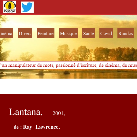
inéma
Divers
Peinture
Musique
Santé
Covid
Randos
'un manipulateur de mots, passionné d'écriture, de cinéma, de musi
Lantana,
2001,
Ray Lawrence,
de :