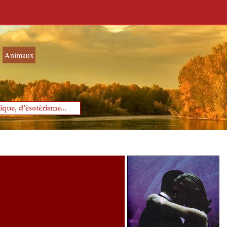
Animaux
que, d'ésotérisme...