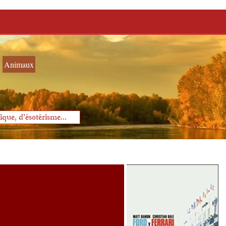
Animaux
que, d'ésotérisme...