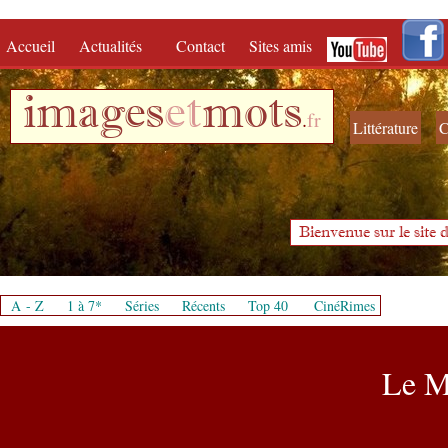
Accueil
Actualités
Contact
Sites amis
images
et
mots
.
fr
Littérature
C
Bienvenue sur le site d
A - Z
1 à 7*
Séries
Récents
Top 40
CinéRimes
Le M