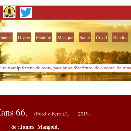
inéma
Divers
Peinture
Musique
Santé
Covid
Randos
'un manipulateur de mots, passionné d'écriture, de cinéma, de musi
ans 66,
(Ford v Ferrari),
2019,
James Mangold,
de :