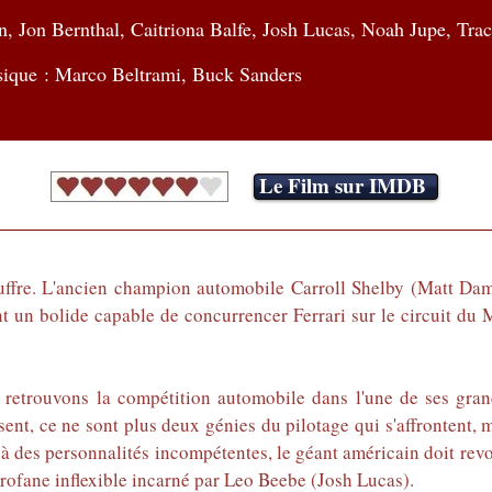
, Jon Bernthal, Caitriona Balfe, Josh Lucas, Noah Jupe, Trac
ique : Marco Beltrami, Buck Sanders
Le Film sur IMDB
ouffre. L'ancien champion automobile Carroll Shelby (Matt D
t un bolide capable de concurrencer Ferrari sur le circuit du M
retrouvons la compétition automobile dans l'une de ses gran
ésent, ce ne sont plus deux génies du pilotage qui s'affrontent
à des personnalités incompétentes, le géant américain doit revo
profane inflexible incarné par Leo Beebe (Josh Lucas).