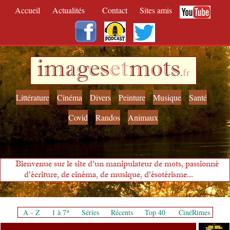
Accueil
Actualités
Contact
Sites amis
images
et
mots
.
fr
Littérature
Cinéma
Divers
Peinture
Musique
Santé
Covid
Randos
Animaux
Bienvenue sur le site d'un manipulateur de mots, passionné
d'écriture, de cinéma, de musique, d'ésotérisme...
A - Z
1 à 7*
Séries
Récents
Top 40
CinéRimes