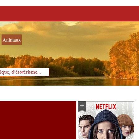
Animaux
que, d'ésotérisme...