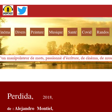
inéma
Divers
Peinture
Musique
Santé
Covid
Randos
'un manipulateur de mots, passionné d'écriture, de cinéma, de musi
Perdida,
2018
,
Alejandro Montiel,
de :