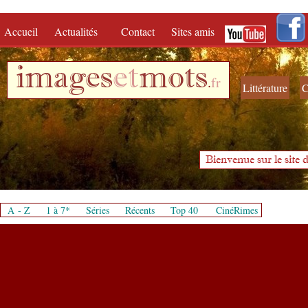
Accueil
Actualités
Contact
Sites amis
images
et
mots
.
fr
Littérature
C
Bienvenue sur le site d
A - Z
1 à 7*
Séries
Récents
Top 40
CinéRimes