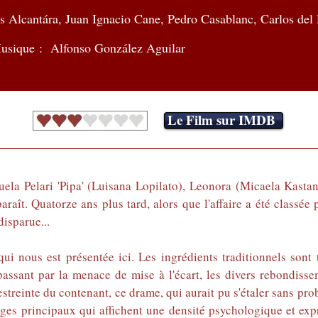
s Alcantára, Juan Ignacio Cane, Pedro Casablanc, Carlos del 
usique : Alfonso González Aguilar
Le Film sur IMDB
uela Pelari 'Pipa' (Luisana Lopilato), Leonora (Micaela Kast
araît. Quatorze ans plus tard, alors que l'affaire a été classé
disparue...
ui nous est présentée ici. Les ingrédients traditionnels sont
 passant par la menace de mise à l'écart, les divers rebondisse
restreinte du contenant, ce drame, qui aurait pu s'étaler sans p
nages principaux qui affichent une densité psychologique et exp