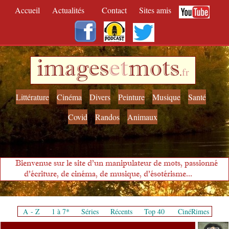
Accueil
Actualités
Contact
Sites amis
images
et
mots
.
fr
Littérature
Cinéma
Divers
Peinture
Musique
Santé
Covid
Randos
Animaux
Bienvenue sur le site d'un manipulateur de mots, passionné
d'écriture, de cinéma, de musique, d'ésotérisme...
A - Z
1 à 7*
Séries
Récents
Top 40
CinéRimes