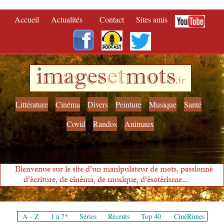
Accueil
Actualités
Contact
Sites amis
images
et
mots
.
fr
Littérature
Cinéma
Divers
Peinture
Musique
Santé
Covid
Randos
Animaux
Bienvenue sur le site d'un manipulateur de mots, passionné
d'écriture, de cinéma, de musique, d'ésotérisme...
A - Z
1 à 7*
Séries
Récents
Top 40
CinéRimes