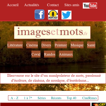
Accueil
Actualités
Contact
Sites amis
images
et
mots
.
fr
Littérature
Cinéma
Divers
Peinture
Musique
Santé
Covid
Randos
Animaux
Bienvenue sur le site d'un manipulateur de mots, passionné
d'écriture, de cinéma, de musique, d'ésotérisme...
A - Z
1 à 7*
Séries
Récents
Top 40
CinéRimes