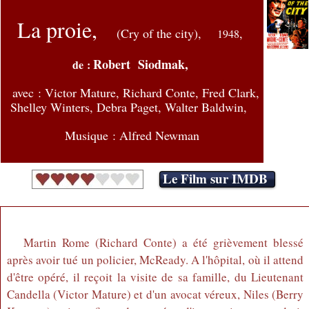
La proie,
(
Cry of the city),
,
1948
Robert Siodmak,
de :
avec : Victor Mature, Richard Conte, Fred Clark,
Shelley Winters, Debra Paget, Walter Baldwin,
Musique : Alfred Newman
Le Film sur IMDB
Martin Rome (Richard Conte) a été grièvement blessé
après avoir tué un policier, McReady. A l'hôpital, où il attend
d'être opéré, il reçoit la visite de sa famille, du Lieutenant
Candella (Victor Mature) et d'un avocat véreux, Niles (Berry