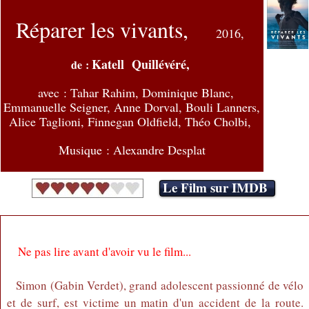
Réparer les vivants,
2016,
Katell Quillévéré,
de :
avec : Tahar Rahim, Dominique Blanc,
Emmanuelle Seigner, Anne Dorval, Bouli Lanners,
Alice Taglioni, Finnegan Oldfield, Théo Cholbi,
Musique : Alexandre Desplat
Le Film sur IMDB
Ne pas lire avant d'avoir vu le film...
Simon (Gabin Verdet), grand adolescent passionné de vélo
et de surf, est victime un matin d'un accident de la route.