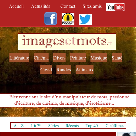
Accueil
Actualités
Contact
Sites amis
images
et
mots
.
fr
Littérature
Cinéma
Divers
Peinture
Musique
Santé
Covid
Randos
Animaux
Bienvenue sur le site d'un manipulateur de mots, passionné
d'écriture, de cinéma, de musique, d'ésotérisme...
A - Z
1 à 7*
Séries
Récents
Top 40
CinéRimes