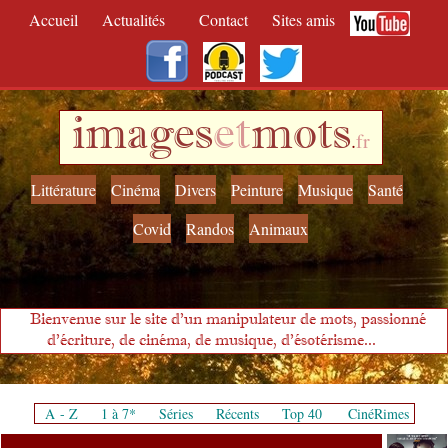
Accueil
Actualités
Contact
Sites amis
images
et
mots
.
fr
Littérature
Cinéma
Divers
Peinture
Musique
Santé
Covid
Randos
Animaux
Bienvenue sur le site d'un manipulateur de mots, passionné
d'écriture, de cinéma, de musique, d'ésotérisme...
A - Z
1 à 7*
Séries
Récents
Top 40
CinéRimes