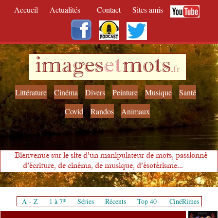
Accueil
Actualités
Contact
Sites amis
images
et
mots
.
fr
Littérature
Cinéma
Divers
Peinture
Musique
Santé
Covid
Randos
Animaux
Bienvenue sur le site d'un manipulateur de mots, passionné
d'écriture, de cinéma, de musique, d'ésotérisme...
A - Z
1 à 7*
Séries
Récents
Top 40
CinéRimes