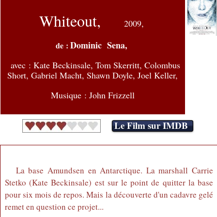
Whiteout,
2009
,
Dominic Sena,
de :
avec :
Kate Beckinsale, Tom Skerritt, Colombus
Short, Gabriel Macht, Shawn Doyle, Joel Keller,
Musique : John Frizzell
Le Film sur IMDB
La base Amundsen en Antarctique. La marshall Carrie
Stetko (Kate Beckinsale) est sur le point de quitter la base
pour six mois de repos. Mais la découverte d'un cadavre gelé
remet en question ce projet...