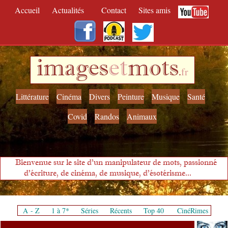
Accueil
Actualités
Contact
Sites amis
images
et
mots
.
fr
Littérature
Cinéma
Divers
Peinture
Musique
Santé
Covid
Randos
Animaux
Bienvenue sur le site d'un manipulateur de mots, passionné
d'écriture, de cinéma, de musique, d'ésotérisme...
A - Z
1 à 7*
Séries
Récents
Top 40
CinéRimes