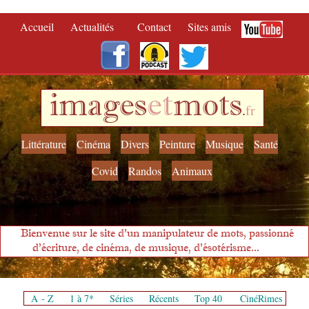
Accueil
Actualités
Contact
Sites amis
images
et
mots
.
fr
Littérature
Cinéma
Divers
Peinture
Musique
Santé
Covid
Randos
Animaux
Bienvenue sur le site d'un manipulateur de mots, passionné
d'écriture, de cinéma, de musique, d'ésotérisme...
A - Z
1 à 7*
Séries
Récents
Top 40
CinéRimes