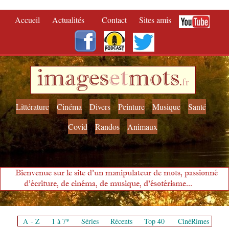
Accueil
Actualités
Contact
Sites amis
images
et
mots
.
fr
Littérature
Cinéma
Divers
Peinture
Musique
Santé
Covid
Randos
Animaux
Bienvenue sur le site d'un manipulateur de mots, passionné
d'écriture, de cinéma, de musique, d'ésotérisme...
A - Z
1 à 7*
Séries
Récents
Top 40
CinéRimes