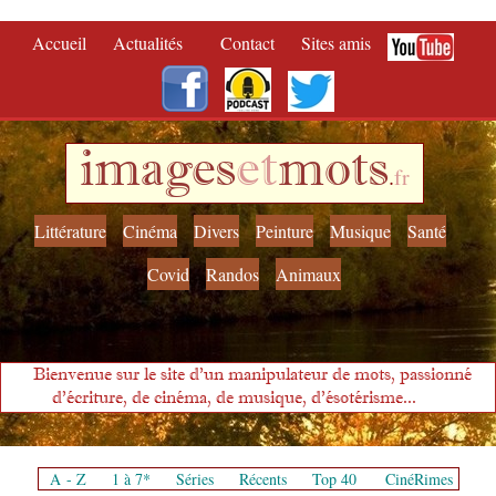
Accueil
Actualités
Contact
Sites amis
images
et
mots
.
fr
Littérature
Cinéma
Divers
Peinture
Musique
Santé
Covid
Randos
Animaux
Bienvenue sur le site d'un manipulateur de mots, passionné
d'écriture, de cinéma, de musique, d'ésotérisme...
A - Z
1 à 7*
Séries
Récents
Top 40
CinéRimes