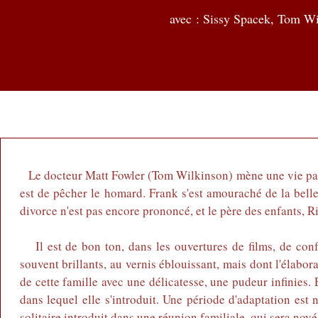
avec :
Sissy Spacek, Tom Wi
Le docteur Matt Fowler (Tom Wilkinson) mène une vie paisi
est de pêcher le homard. Frank s'est amouraché de la bel
divorce n'est pas encore prononcé, et le père des enfants, 
Il est de bon ton, dans les ouvertures de films, de conf
souvent brillants, au vernis éblouissant, mais dont l'élabora
de cette famille avec une délicatesse, une pudeur infinies. 
dans lequel elle s'introduit. Une période d'adaptation es
solitaire introduit dans une réunion familiale, qui sera noyé