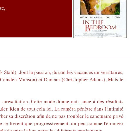
se,
Stahl), dont la passion, durant les vacances universitaires,
on (Camden Munson) et Duncan (Christopher Adams). Mais le
 surexcitation. Cette mode donne naissance à des résultats
muler. Rien de tout cela ici. La caméra pénètre dans l'intimité
ber sa discrétion afin de ne pas troubler le sanctuaire privé
ne se livrent que progressivement, un peu comme l'étranger
e de faire le lien entre les différents participants.