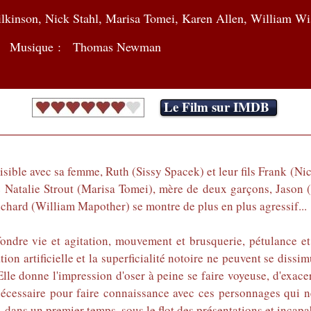
lkinson, Nick Stahl, Marisa Tomei, Karen Allen, William Wi
Musique : Thomas Newman
Le Film sur IMDB
ble avec sa femme, Ruth (Sissy Spacek) et leur fils Frank (Nick 
le Natalie Strout (Marisa Tomei), mère de deux garçons, Jas
Richard (William Mapother) se montre de plus en plus agressif...
ondre vie et agitation, mouvement et brusquerie, pétulance et
tion artificielle et la superficialité notoire ne peuvent se dissi
Elle donne l'impression d'oser à peine se faire voyeuse, d'exacer
t nécessaire pour faire connaissance avec ces personnages qui 
, dans un premier temps, sous le flot des présentations et incapabl