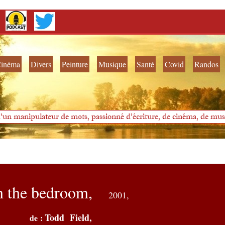
inéma
Divers
Peinture
Musique
Santé
Covid
Randos
'un manipulateur de mots, passionné d'écriture, de cinéma, de musi
n the bedroom,
2001,
Todd Field,
de :