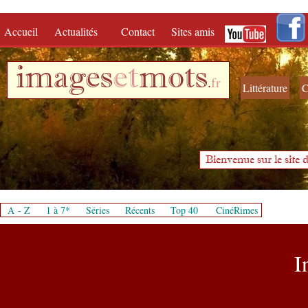
Accueil
Actualités
Contact
Sites amis
images
et
mots
.
fr
Littérature
C
Bienvenue sur le site d
A - Z
1 à 7*
Séries
Récents
Top 40
CinéRimes
I