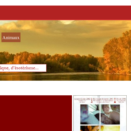
Animaux
que, d'ésotérisme...