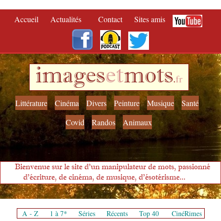
Accueil
Actualités
Contact
Sites amis
images
et
mots
.
fr
Littérature
Cinéma
Divers
Peinture
Musique
Santé
Covid
Randos
Animaux
Bienvenue sur le site d'un manipulateur de mots, passionné
d'écriture, de cinéma, de musique, d'ésotérisme...
A - Z
1 à 7*
Séries
Récents
Top 40
CinéRimes