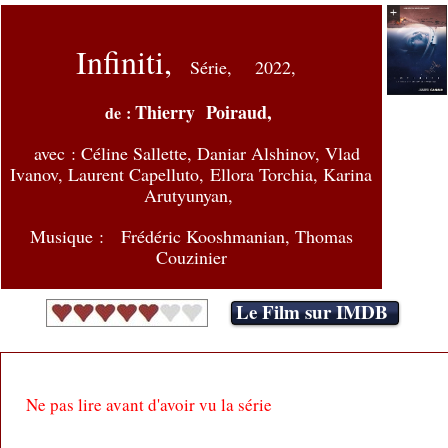
Infiniti,
Série,
2022,
Thierry Poiraud,
de :
avec : Céline Sallette, Daniar Alshinov, Vlad
Ivanov, Laurent Capelluto, Ellora Torchia, Karina
Arutyunyan,
Musique : Frédéric Kooshmanian, Thomas
Couzinier
Le Film sur IMDB
Ne pas lire avant d'avoir vu la série