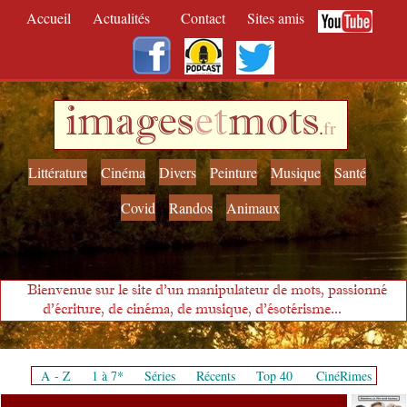
Accueil
Actualités
Contact
Sites amis
images
et
mots
.
fr
Littérature
Cinéma
Divers
Peinture
Musique
Santé
Covid
Randos
Animaux
Bienvenue sur le site d'un manipulateur de mots, passionné
d'écriture, de cinéma, de musique, d'ésotérisme...
A - Z
1 à 7*
Séries
Récents
Top 40
CinéRimes