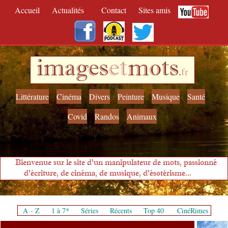
Accueil
Actualités
Contact
Sites amis
images
et
mots
.
fr
Littérature
Cinéma
Divers
Peinture
Musique
Santé
Covid
Randos
Animaux
Bienvenue sur le site d'un manipulateur de mots, passionné
d'écriture, de cinéma, de musique, d'ésotérisme...
A - Z
1 à 7*
Séries
Récents
Top 40
CinéRimes