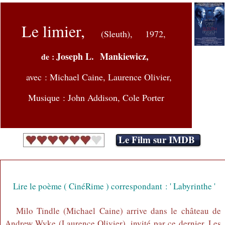
Le limier,
(Sleuth),
1972,
Joseph L. Mankiewicz,
de :
avec :
Michael Caine, Laurence Olivier,
Musique : John Addison, Cole Porter
Le Film sur IMDB
Lire le poème ( CinéRime ) correspondant : ' Labyrinthe '
Milo Tindle (Michael Caine) arrive dans le château de
Andrew Wyke (Laurence Olivier), invité par ce dernier. Les