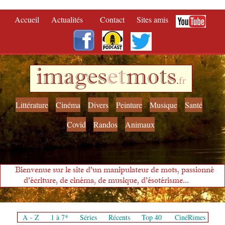
Accueil
Actualités
Contact
Sites amis
images
et
mots
.
fr
Littérature
Cinéma
Divers
Peinture
Musique
Santé
Covid
Randos
Animaux
Bienvenue sur le site d'un manipulateur de mots, passionné
d'écriture, de cinéma, de musique, d'ésotérisme...
A - Z
1 à 7*
Séries
Récents
Top 40
CinéRimes