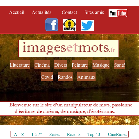
Accueil
Actualités
Contact
Sites amis
images
et
mots
.
fr
Littérature
Cinéma
Divers
Peinture
Musique
Santé
Covid
Randos
Animaux
Bienvenue sur le site d'un manipulateur de mots, passionné
d'écriture, de cinéma, de musique, d'ésotérisme...
A - Z
1 à 7*
Séries
Récents
Top 40
CinéRimes