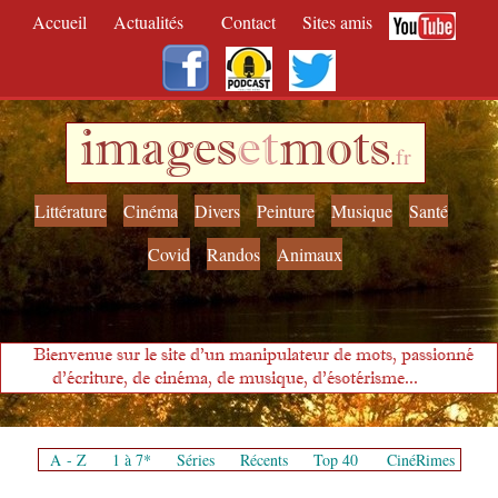
Accueil
Actualités
Contact
Sites amis
images
et
mots
.
fr
Littérature
Cinéma
Divers
Peinture
Musique
Santé
Covid
Randos
Animaux
Bienvenue sur le site d'un manipulateur de mots, passionné
d'écriture, de cinéma, de musique, d'ésotérisme...
A - Z
1 à 7*
Séries
Récents
Top 40
CinéRimes