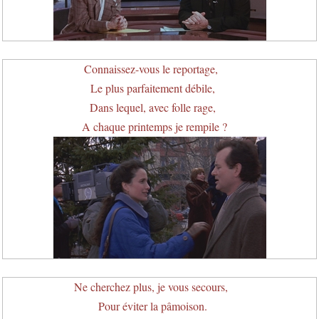
Connaissez-vous le reportage,
Le plus parfaitement débile,
Dans lequel, avec folle rage,
A chaque printemps je rempile ?
Ne cherchez plus, je vous secours,
Pour éviter la pâmoison.