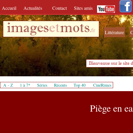
Accueil
Actualités
Contact
Sites amis
images
et
mots
.
fr
Littérature
C
Bienvenue sur le site d
A - Z
1 à 7*
Séries
Récents
Top 40
CinéRimes
Piège en ea