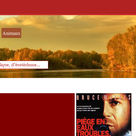
Animaux
que, d'ésotérisme...