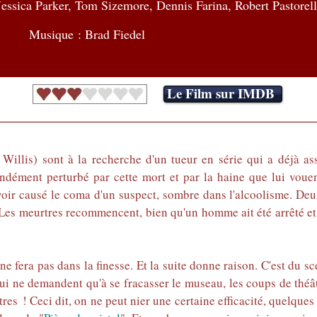
Jessica Parker, Tom Sizemore, Dennis Farina, Robert Pastorell
Musique : Brad Fiedel
Le Film sur IMDB
illis) sont à la recherche d'un tueur en série qui a déjà as
ondément perturbé par cette mort et par la haine que lui voue
oir causé le coma d'un suspect, sombre dans l'alcoolisme. Deux 
Les meurtres recommencent, bien qu'un homme ait été arrêté et c
 fera pas dans la finesse. Et la suite donne raison. C'est du sc
 qui ne demandent qu'à se fracasser le museau, les coups de théât
tres ! Ceci dit, on ne peut nier une certaine efficacité, quelque