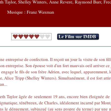
th Taylor, Shelley Winters, Anne Revere, Raymond Burr, Fred
Musique : Franz Waxman
Le Film sur IMDB
e entreprise de confection. Il reçoit un jour la visite de son fi
son entreprise. Son épouse voit d'un fort mauvais oeil arriver 
s engage le fils de son frère Adrien, avec lequel, apparemment, 
, Alice Tripp (Shelley Winters). Simultanément, il est fort atti
an...
th Taylor âgée de seulement 19 ans, encore bien éloignée de l'
nigmatique, ténébreux, de Charles, idéalement incarné par Montg
 dans le dénuement, subjugué (au sens propre du terme) par une