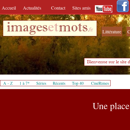
Accueil
Actualités
Contact
Sites amis
images
et
mots
.
fr
Littérature
C
Bienvenue sur le site d
A - Z
1 à 7*
Séries
Récents
Top 40
CinéRimes
Une place 