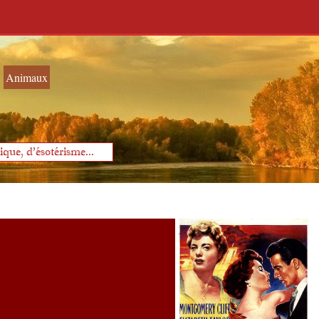
Animaux
que, d'ésotérisme...