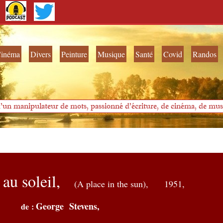
inéma
Divers
Peinture
Musique
Santé
Covid
Randos
'un manipulateur de mots, passionné d'écriture, de cinéma, de musi
au soleil,
(A place in the sun),
1951
,
George Stevens,
de :