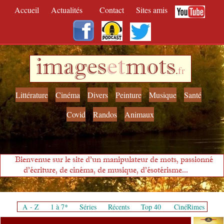
Accueil
Actualités
Contact
Sites amis
images
et
mots
.
fr
Littérature
Cinéma
Divers
Peinture
Musique
Santé
Covid
Randos
Animaux
Bienvenue sur le site d'un manipulateur de mots, passionné
d'écriture, de cinéma, de musique, d'ésotérisme...
A - Z
1 à 7*
Séries
Récents
Top 40
CinéRimes