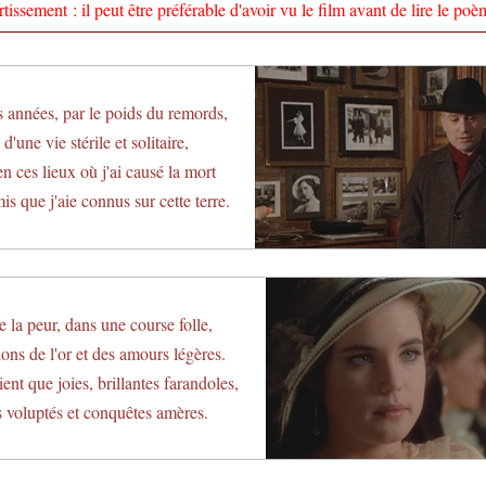
tissement : il peut être préférable d'avoir vu le film avant de lire le poèm
s années, par le poids du remords,
d'une vie stérile et solitaire,
n ces lieux où j'ai causé la mort
s que j'aie connus sur cette terre.
e la peur, dans une course folle,
ns de l'or et des amours légères.
ient que joies, brillantes farandoles,
 voluptés et conquêtes amères.