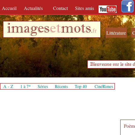
Accueil
Actualités
Contact
Sites amis
images
et
mots
.
fr
Littérature
C
Bienvenue sur le site d
A - Z
1 à 7*
Séries
Récents
Top 40
CinéRimes
Poème