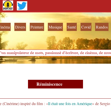
inéma
Divers
Peinture
Musique
Santé
Covid
Randos
'un manipulateur de mots, passionné d'écriture, de cinéma, de musi
Réminiscence
 (Cinérime) inspiré du film : «
Il était une fois en Amérique
» de Sergi