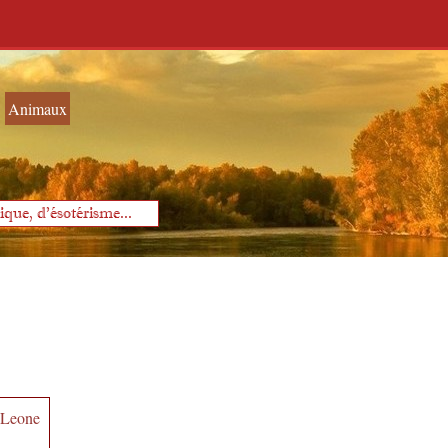
Animaux
que, d'ésotérisme...
o Leone