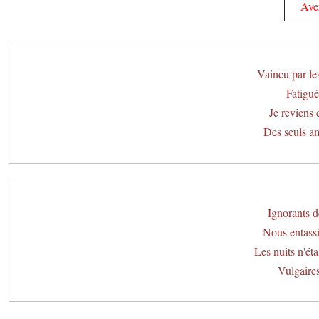
Aver
Vaincu par le
Fatigué 
Je reviens e
Des seuls ami
Ignorants d
Nous entassio
Les nuits n'éta
Vulgaires