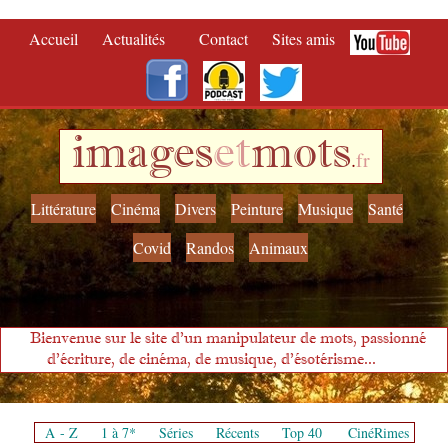
Accueil
Actualités
Contact
Sites amis
images
et
mots
.
fr
Littérature
Cinéma
Divers
Peinture
Musique
Santé
Covid
Randos
Animaux
Bienvenue sur le site d'un manipulateur de mots, passionné
d'écriture, de cinéma, de musique, d'ésotérisme...
A - Z
1 à 7*
Séries
Récents
Top 40
CinéRimes