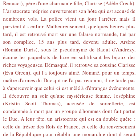
Renucci), père d'une charmante fille, Clarisse (Adèle Crech).
L'aristocrate méprise ouvertement son hôte qui est accusé de
nombreux vols. La police vient un jour l'arrêter, mais il
parvient à s'enfuir. Malheureusement, quelques heures plus
tard, il est retrouvé mort sur une falaise normande, tué par
son complice. 15 ans plus tard, devenu adulte, Arsène
(Romain Duris), sous le pseudonyme de Raoul d'Andrezy,
écume les paquebots de luxe en subtilisant les bijoux des
riches voyageuses. Démasqué, il retrouve sa cousine Clarisse
(Eva Green), qui l'a toujours aimé. Nommé, pour un temps,
maître d'armes du Duc qui ne l'a pas reconnu, il ne tarde pas
à s'apercevoir que celui-ci est mêlé à d'étranges événements.
Il découvre un soir qu'une mystérieuse femme, Joséphine
(Kristin Scott Thomas), accusée de sorcellerie, est
condamnée à mort par un groupe d'hommes dont fait partie
le Duc. A leur tête, un aristocrate qui est en double quête :
celle du trésor des Rois de France, et celle du renversement
de la République pour rétablir une monarchie dont il serait