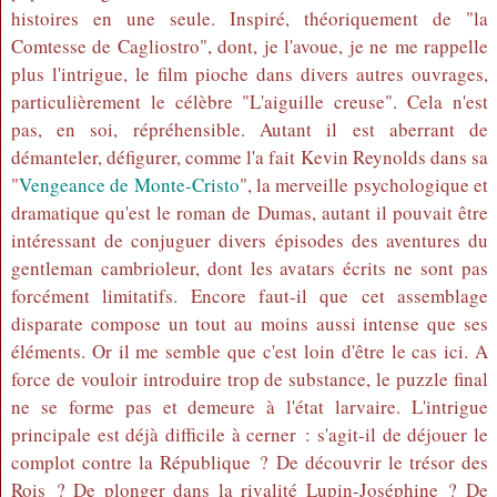
histoires en une seule. Inspiré, théoriquement de "la
Comtesse de Cagliostro", dont, je l'avoue, je ne me rappelle
plus l'intrigue, le film pioche dans divers autres ouvrages,
particulièrement le célèbre "L'aiguille creuse". Cela n'est
pas, en soi, répréhensible. Autant il est aberrant de
démanteler, défigurer, comme l'a fait Kevin Reynolds dans sa
"
Vengeance de Monte-Cristo
", la merveille psychologique et
dramatique qu'est le roman de Dumas, autant il pouvait être
intéressant de conjuguer divers épisodes des aventures du
gentleman cambrioleur, dont les avatars écrits ne sont pas
forcément limitatifs. Encore faut-il que cet assemblage
disparate compose un tout au moins aussi intense que ses
éléments. Or il me semble que c'est loin d'être le cas ici. A
force de vouloir introduire trop de substance, le puzzle final
ne se forme pas et demeure à l'état larvaire. L'intrigue
principale est déjà difficile à cerner : s'agit-il de déjouer le
complot contre la République ? De découvrir le trésor des
Rois ? De plonger dans la rivalité Lupin-Joséphine ? De