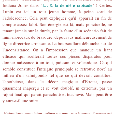
Indiana Jones dans "
I.J. & la dernière croisade
" ! Certes,
Lupin est ici un tout jeune homme, à peine sorti de
l'adolescence. Cela peut expliquer qu'il apparaît en fin de
compte assez falot. Son énergie est là, mais ponctuelle, ne
tenant jamais sur la durée, par la faute d'un scénario fait de
mini-morceaux de bravoure, dépourvus malheureusement de
ligne directrice croissante. La boursouflure débouche sur de
l'inconsistance. On a l'impression que manque un liant
efficace qui scellerait toutes ces pièces disparates pour
donner naissance à un tout, puissant et volcanique. Ce qui
semble constituer l'intrigue principale se retrouve noyé au
milieu d'un salmigondis tel que ce qui devrait constituer
l'apothéose, dans le décor magique d'Etretat, passe
quasiment inaperçu et se voit doublé, in extremis, par un
rajout final qui paraît parachuté et inachevé. Mais peut-être
y aura-t-il une suite...
Entendons-nous bien, même un peu trop longue, l'œuvre est