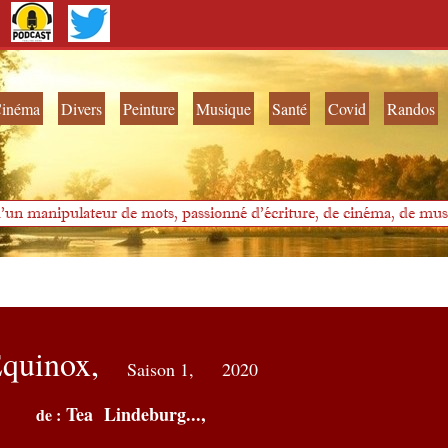
inéma
Divers
Peinture
Musique
Santé
Covid
Randos
'un manipulateur de mots, passionné d'écriture, de cinéma, de musi
quinox,
Saison 1,
2020
Tea Lindeburg...,
de :