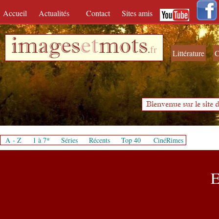
Accueil
Actualités
Contact
Sites amis
images
et
mots
.
fr
Littérature
C
Bienvenue sur le site d
A - Z
1 à 7*
Séries
Récents
Top 40
CinéRimes
E