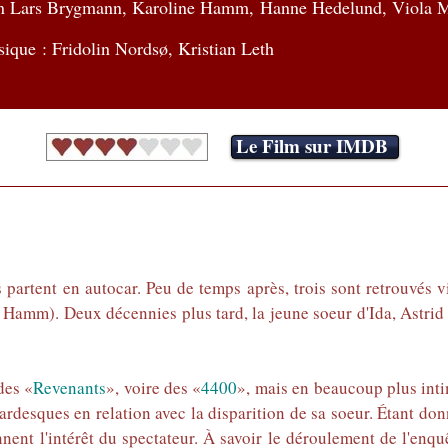
nn Lars Brygmann, Karoline Hamm, Hanne Hedelund, Viola M
ique : Fridolin Nordsø, Kristian Leth
Le Film sur IMDB
s partent en autocar. Peu de temps après, trois sont retrouvés 
ne Hamm). Deux décennies plus tard, la jeune soeur d'Ida, Astri
des «
Revenants
», voire des «
4400
», mais en beaucoup plus inti
rdesques en relation avec la disparition de sa soeur. Étant donn
ent l'intérêt du spectateur. À savoir le déroulement de l'enquê