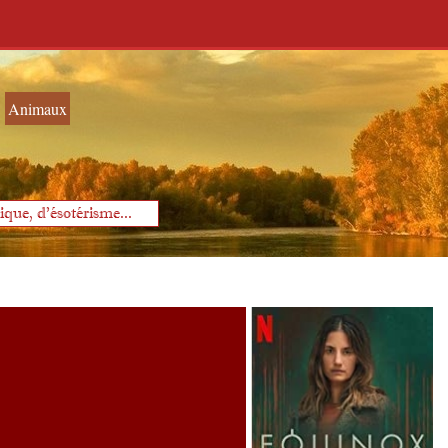
Animaux
que, d'ésotérisme...