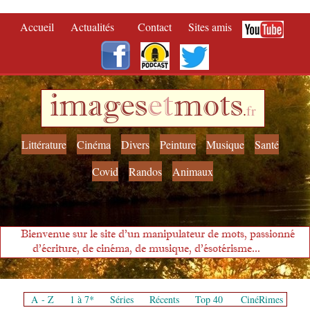
Accueil
Actualités
Contact
Sites amis
images
et
mots
.
fr
Littérature
Cinéma
Divers
Peinture
Musique
Santé
Covid
Randos
Animaux
Bienvenue sur le site d'un manipulateur de mots, passionné
d'écriture, de cinéma, de musique, d'ésotérisme...
A - Z
1 à 7*
Séries
Récents
Top 40
CinéRimes