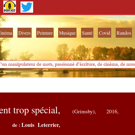
inéma
Divers
Peinture
Musique
Santé
Covid
Randos
'un manipulateur de mots, passionné d'écriture, de cinéma, de musi
nt trop spécial,
(Grimsby),
2016,
Louis Leterrier
,
de :