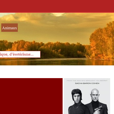
Animaux
que, d'ésotérisme...