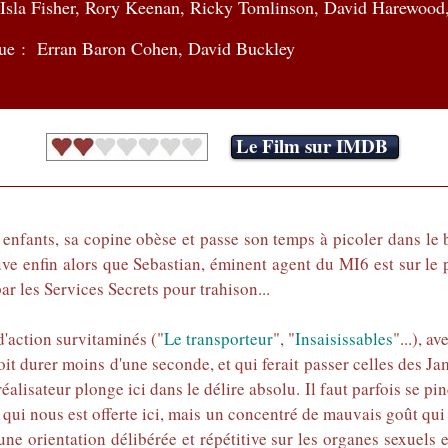
Isla Fisher, Rory Keenan, Ricky Tomlinson, David Harewood,
ue : Erran Baron Cohen, David Buckley
Le Film sur IMDB
nfants, sa copine obèse et passe son temps à picoler dans le b
ouve enfin alors que Sebastian, éminent agent du MI6 est sur le 
par les Services Secrets pour trahison...
 d'action survitaminés ("
Le transporteur
", "
Insaisissables
"...), a
it durer moins d'une seconde, et qui ferait passer celles des J
réalisateur plonge ici dans le délire absolu. Il faut parfois se p
, qui nous est offerte ici, mais un concentré de mauvais goût q
 une orientation délibérée et répétitive sur les organes sexuels