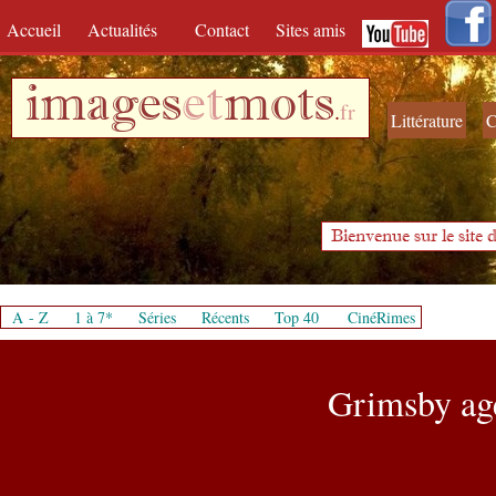
Accueil
Actualités
Contact
Sites amis
images
et
mots
.
fr
Littérature
C
Bienvenue sur le site d
A - Z
1 à 7*
Séries
Récents
Top 40
CinéRimes
Grimsby age