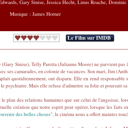
Edwards, Gary Sinise, Jessica Hecht, Linus Roache, Dominic
Musique : James Horner
Le Film sur IMDB
(Gary Sinise), Telly Paretta (Julianne Moore) ne parvient pas à 
 avec ses camarades, en colonie de vacances. Son mari, Jim (Ant
lait quotidiennement, ont disparu. Elle en rend responsable son
e psychiatre. Mais elle refuse d'admettre sa folie et poursuit sa
 le plan des relations humaines que sur celui de l'angoisse, lor
elle création que notre esprit peut opérer, lorsque les faits e
ouvenir des belles choses
", le cinéma nous a offert maintes tou