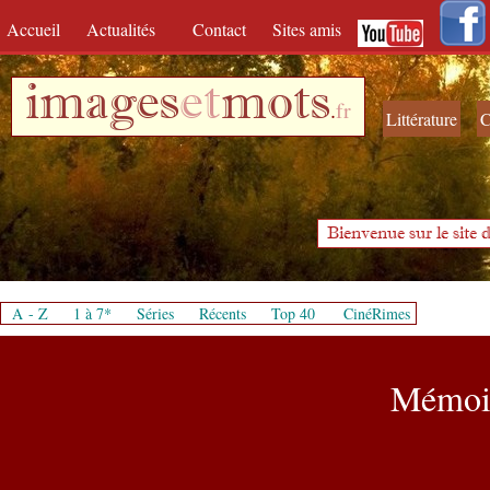
Accueil
Actualités
Contact
Sites amis
images
et
mots
.
fr
Littérature
C
Bienvenue sur le site d
A - Z
1 à 7*
Séries
Récents
Top 40
CinéRimes
Mémoir