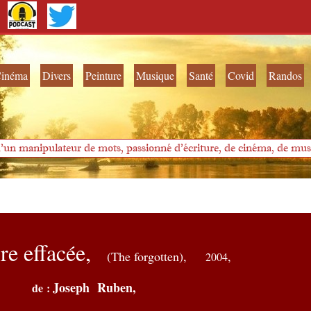
inéma
Divers
Peinture
Musique
Santé
Covid
Randos
'un manipulateur de mots, passionné d'écriture, de cinéma, de musi
e effacée,
(The forgotten),
,
2004
Joseph Ruben,
de :