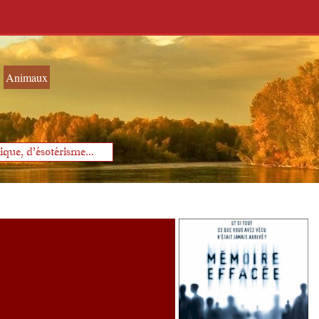
Animaux
que, d'ésotérisme...