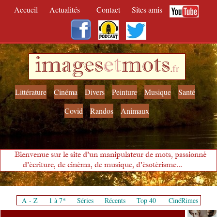
Accueil
Actualités
Contact
Sites amis
images
et
mots
.
fr
Littérature
Cinéma
Divers
Peinture
Musique
Santé
Covid
Randos
Animaux
Bienvenue sur le site d'un manipulateur de mots, passionné
d'écriture, de cinéma, de musique, d'ésotérisme...
A - Z
1 à 7*
Séries
Récents
Top 40
CinéRimes