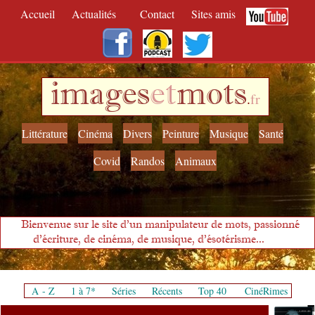
Accueil
Actualités
Contact
Sites amis
images
et
mots
.
fr
Littérature
Cinéma
Divers
Peinture
Musique
Santé
Covid
Randos
Animaux
Bienvenue sur le site d'un manipulateur de mots, passionné
d'écriture, de cinéma, de musique, d'ésotérisme...
A - Z
1 à 7*
Séries
Récents
Top 40
CinéRimes