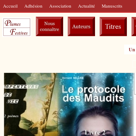
Accueil
Adhésion
Association
Actualité
Manuscrits
Un 
L