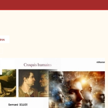
vres
in