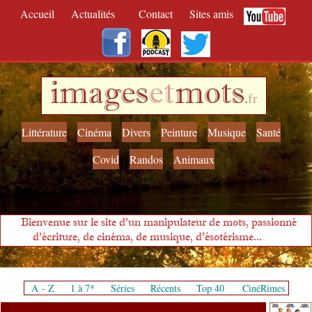
Accueil
Actualités
Contact
Sites amis
images
et
mots
.
fr
Littérature
Cinéma
Divers
Peinture
Musique
Santé
Covid
Randos
Animaux
Bienvenue sur le site d'un manipulateur de mots, passionné
d'écriture, de cinéma, de musique, d'ésotérisme...
A - Z
1 à 7*
Séries
Récents
Top 40
CinéRimes