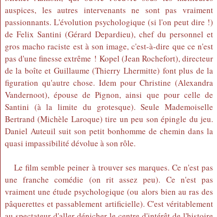
auspices, les autres intervenants ne sont pas vraiment
passionnants. L'évolution psychologique (si l'on peut dire !)
de Felix Santini (Gérard Depardieu), chef du personnel et
gros macho raciste est à son image, c'est-à-dire que ce n'est
pas d'une finesse extrême ! Kopel (Jean Rochefort), directeur
de la boîte et Guillaume (Thierry Lhermitte) font plus de la
figuration qu'autre chose. Idem pour Christine (Alexandra
Vandernoot), épouse de Pignon, ainsi que pour celle de
Santini (à la limite du grotesque). Seule Mademoiselle
Bertrand (Michèle Laroque) tire un peu son épingle du jeu.
Daniel Auteuil suit son petit bonhomme de chemin dans la
quasi impassibilité dévolue à son rôle.
Le film semble peiner à trouver ses marques. Ce n'est pas
une franche comédie (on rit assez peu). Ce n'est pas
vraiment une étude psychologique (ou alors bien au ras des
pâquerettes et passablement artificielle). C'est véritablement
au spectateur d'aller dénicher le centre d'intérêt de l'histoire