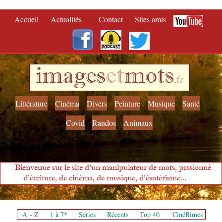
Accueil
Actualités
Contact
Sites amis
images
et
mots
.
fr
Littérature
Cinéma
Divers
Peinture
Musique
Santé
Covid
Randos
Animaux
Bienvenue sur le site d'un manipulateur de mots, passionné
d'écriture, de cinéma, de musique, d'ésotérisme...
A - Z
1 à 7*
Séries
Récents
Top 40
CinéRimes