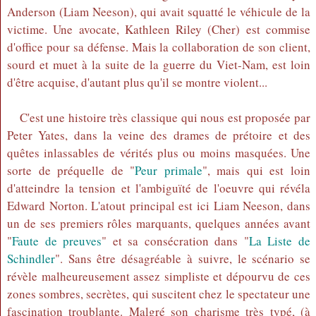
Anderson (Liam Neeson), qui avait squatté le véhicule de la
victime. Une avocate, Kathleen Riley (Cher) est commise
d'office pour sa défense. Mais la collaboration de son client,
sourd et muet à la suite de la guerre du Viet-Nam, est loin
d'être acquise, d'autant plus qu'il se montre violent...
C'est une histoire très classique qui nous est proposée par
Peter Yates, dans la veine des drames de prétoire et des
quêtes inlassables de vérités plus ou moins masquées. Une
sorte de préquelle de "
Peur primale
", mais qui est loin
d'atteindre la tension et l'ambiguïté de l'oeuvre qui révéla
Edward Norton. L'atout principal est ici Liam Neeson, dans
un de ses premiers rôles marquants, quelques années avant
"
Faute de preuves
" et sa consécration dans "
La Liste de
Schindler
". Sans être désagréable à suivre, le scénario se
révèle malheureusement assez simpliste et dépourvu de ces
zones sombres, secrètes, qui suscitent chez le spectateur une
fascination troublante. Malgré son charisme très typé, (à