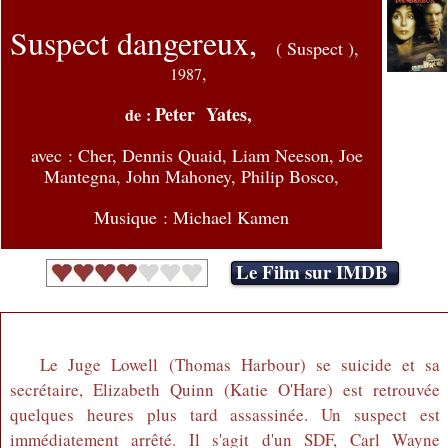
Suspect dangereux,
( Suspect ),
,
1987
Peter Yates,
de :
avec :
Cher, Dennis Quaid, Liam Neeson, Joe
Mantegna, John Mahoney, Philip Bosco,
Musique : Michael Kamen
Le Film sur IMDB
Le Juge Lowell (Thomas Harbour) se suicide et sa
secrétaire, Elizabeth Quinn (Katie O'Hare) est retrouvée
quelques heures plus tard assassinée. Un suspect est
immédiatement arrêté. Il s'agit d'un SDF, Carl Wayne