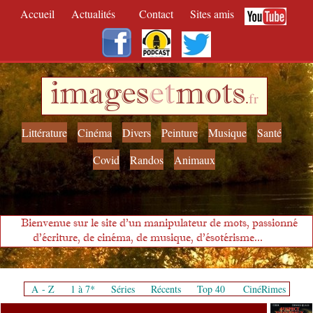
Accueil
Actualités
Contact
Sites amis
images
et
mots
.
fr
Littérature
Cinéma
Divers
Peinture
Musique
Santé
Covid
Randos
Animaux
Bienvenue sur le site d'un manipulateur de mots, passionné
d'écriture, de cinéma, de musique, d'ésotérisme...
A - Z
1 à 7*
Séries
Récents
Top 40
CinéRimes